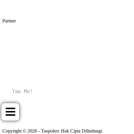
Partner
Tap Me!
Copyright © 2026 - Taupoker. Hak Cipta Dilindungi